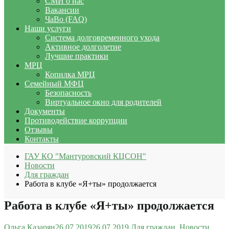
СМИ о нас
Вакансии
ЧаВо (FAQ)
Наши услуги
Система долговременного ухода
Активное долголетие
Лучшие практики
МРЦ
Копилка МРЦ
Семейный МФЦ
Безопасность
Виртуальное окно для родителей
Документы
Противодействие коррупции
Отзывы
Контакты
ГАУ КО "Мантуровский КЦСОН"
Новости
Для граждан
Работа в клубе «Я+ты» продолжается
Работа в клубе «Я+ты» продолжается
Ольга Казарян
26.07.2019
26.07.2019
Для граждан
,
Новости