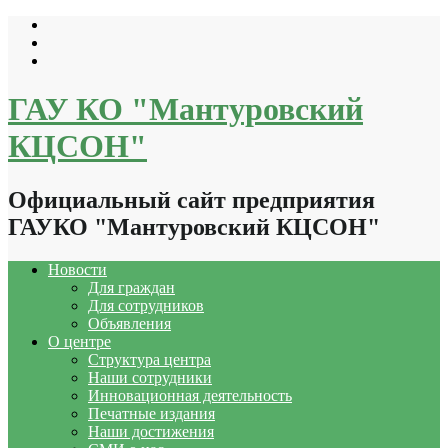
Перейти
к
содержимому
ГАУ КО "Мантуровский
КЦСОН"
Официальный сайт предприятия
ГАУКО "Мантуровский КЦСОН"
Новости
Для граждан
Для сотрудников
Объявления
О центре
Структура центра
Наши сотрудники
Инновационная деятельность
Печатные издания
Наши достижения