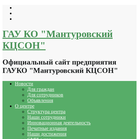
Перейти
к
содержимому
ГАУ КО "Мантуровский
КЦСОН"
Официальный сайт предприятия
ГАУКО "Мантуровский КЦСОН"
Новости
Для граждан
Для сотрудников
Объявления
О центре
Структура центра
Наши сотрудники
Инновационная деятельность
Печатные издания
Наши достижения