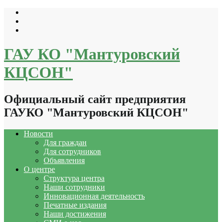
Перейти
к
содержимому
ГАУ КО "Мантуровский
КЦСОН"
Официальный сайт предприятия
ГАУКО "Мантуровский КЦСОН"
Новости
Для граждан
Для сотрудников
Объявления
О центре
Структура центра
Наши сотрудники
Инновационная деятельность
Печатные издания
Наши достижения