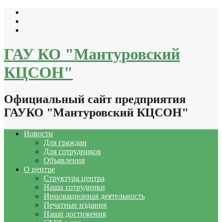
Перейти
к
содержимому
ГАУ КО "Мантуровский
КЦСОН"
Официальный сайт предприятия
ГАУКО "Мантуровский КЦСОН"
Новости
Для граждан
Для сотрудников
Объявления
О центре
Структура центра
Наши сотрудники
Инновационная деятельность
Печатные издания
Наши достижения