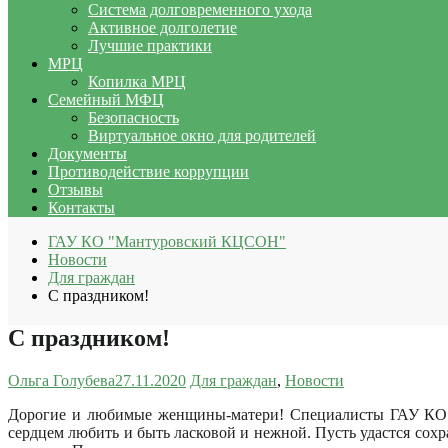
Система долговременного ухода
Активное долголетие
Лучшие практики
МРЦ
Копилка МРЦ
Семейный МФЦ
Безопасность
Виртуальное окно для родителей
Документы
Противодействие коррупции
Отзывы
Контакты
ГАУ КО "Мантуровский КЦСОН"
Новости
Для граждан
С праздником!
С праздником!
Ольга Голубева
27.11.2020
Для граждан
,
Новости
Дорогие и любимые женщины-матери!
Специалисты ГАУ КО
сердцем любить и быть ласковой и нежной. Пусть удастся сохр