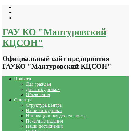
Перейти
к
содержимому
ГАУ КО "Мантуровский
КЦСОН"
Официальный сайт предприятия
ГАУКО "Мантуровский КЦСОН"
Новости
Для граждан
Для сотрудников
Объявления
О центре
Структура центра
Наши сотрудники
Инновационная деятельность
Печатные издания
Наши достижения