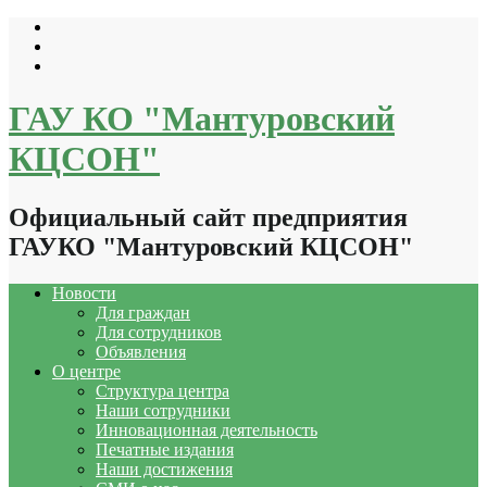
Перейти
к
содержимому
ГАУ КО "Мантуровский
КЦСОН"
Официальный сайт предприятия
ГАУКО "Мантуровский КЦСОН"
Новости
Для граждан
Для сотрудников
Объявления
О центре
Структура центра
Наши сотрудники
Инновационная деятельность
Печатные издания
Наши достижения