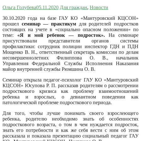
Ольга Голубева
05.11.2020
Для граждан
,
Новости
30.10.2020 года на базе ГАУ КО «Мантуровский КЦСОН»
прошел
семинар — практикум
для родителей подростков
состоящих на учете в «социально опасном положении» по
теме:
«Я и мой ребенок — подросток».
На семинаре
присутствовали представители органов системы
профилактики: сотрудник полиции инспектор ГДН и ПДН
Мощенко В. Н., ответственный секретарь комиссии по делам
несовершеннолетних Филиппова О. В., начальник
Управления Федеральной Службы Исполнения Наказания
майор внутренней службы Рюмшина О. В.
Семинар открыла педагог-психолог ГАУ КО «Мантуровский
КЦСОН» Юсупова Р. П. рассказав родителям о рассмотрении
подросткового кризиса как проблему взаимоотношений
ребенка и взрослых, о девиантном поведении как
патологической проблеме подросткового периода.
Для того, чтобы лучше понимать своего взрослеющего
ребенка, родителю необходимо знать об особенностях
подросткового возраста, о том в чем нуждается подросток,
знать его потребности и как же себя вести с ним об этом
рассказала и показала презентацию социальный педагог ГАУ