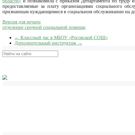
области»
и познакомила с приказом Департамента по труду и
предоставляемые за плату организациями социального обс
признанным нуждающимися в социальном обслуживании на д
Версия для печати
отделение срочной социальной помощи
←
Классный час в МБОУ «Роговской СОШ»
Дополнительный инструктаж
→
Поиск