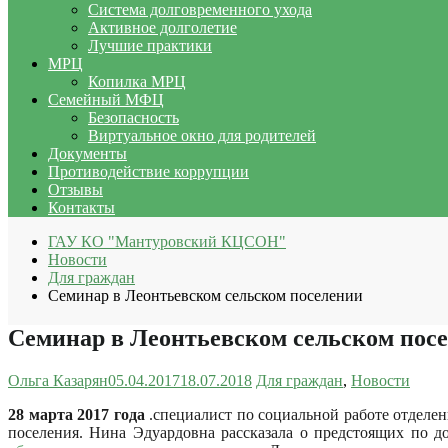
Система долговременного ухода
Активное долголетие
Лучшие практики
МРЦ
Копилка МРЦ
Семейный МФЦ
Безопасность
Виртуальное окно для родителей
Документы
Противодействие коррупции
Отзывы
Контакты
ГАУ КО "Мантуровский КЦСОН"
Новости
Для граждан
Семинар в Леонтьевском сельском поселении
Семинар в Леонтьевском сельском пос
Ольга Казарян
05.04.2017
18.07.2018
Для граждан
,
Новости
28 марта 2017
года
.специалист по социальной работе отделе
поселения. Нина Эдуардовна рассказала о предстоящих по д