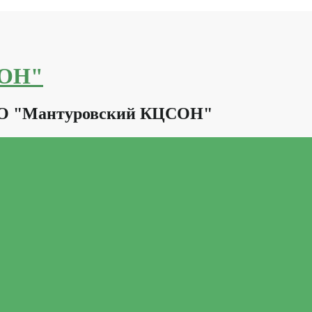
СОН"
КО "Мантуровский КЦСОН"