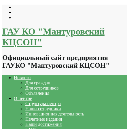
Перейти
к
содержимому
ГАУ КО "Мантуровский
КЦСОН"
Официальный сайт предприятия
ГАУКО "Мантуровский КЦСОН"
Новости
Для граждан
Для сотрудников
Объявления
О центре
Структура центра
Наши сотрудники
Инновационная деятельность
Печатные издания
Наши достижения