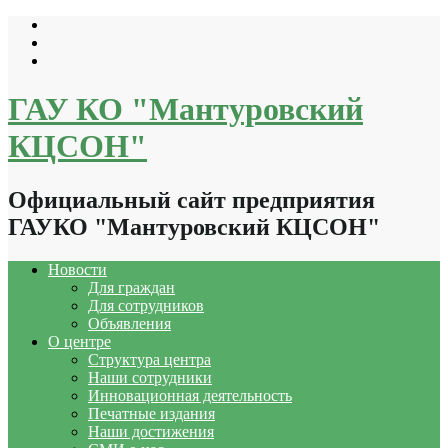
Перейти
к
содержимому
ГАУ КО "Мантуровский
КЦСОН"
Официальный сайт предприятия
ГАУКО "Мантуровский КЦСОН"
Новости
Для граждан
Для сотрудников
Объявления
О центре
Структура центра
Наши сотрудники
Инновационная деятельность
Печатные издания
Наши достижения