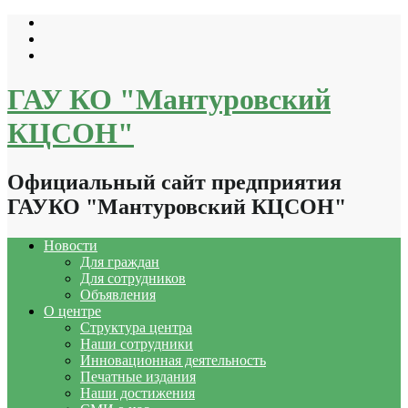
Перейти
к
содержимому
ГАУ КО "Мантуровский
КЦСОН"
Официальный сайт предприятия
ГАУКО "Мантуровский КЦСОН"
Новости
Для граждан
Для сотрудников
Объявления
О центре
Структура центра
Наши сотрудники
Инновационная деятельность
Печатные издания
Наши достижения