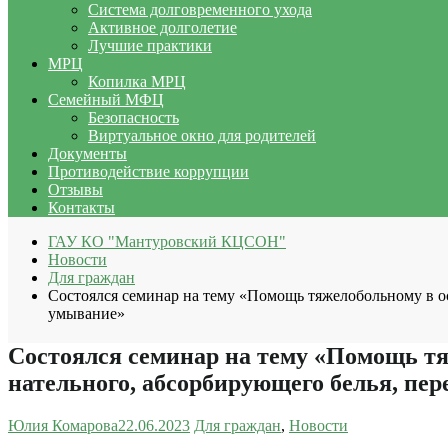
Система долговременного ухода
Активное долголетие
Лучшие практики
МРЦ
Копилка МРЦ
Семейный МФЦ
Безопасность
Виртуальное окно для родителей
Документы
Противодействие коррупции
Отзывы
Контакты
ГАУ КО "Мантуровский КЦСОН"
Новости
Для граждан
Состоялся семинар на тему «Помощь тяжелобольному в ос
умывание»
Состоялся семинар на тему «Помощь тя
нательного, абсорбирующего белья, пер
Юлия Комарова
22.06.2023
Для граждан
,
Новости