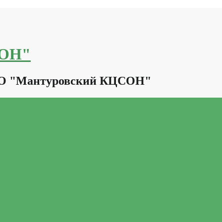
СОН"
КО "Мантуровский КЦСОН"