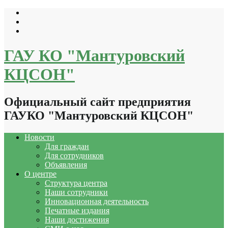
Перейти
к
содержимому
ГАУ КО "Мантуровский
КЦСОН"
Официальный сайт предприятия
ГАУКО "Мантуровский КЦСОН"
Новости
Для граждан
Для сотрудников
Объявления
О центре
Структура центра
Наши сотрудники
Инновационная деятельность
Печатные издания
Наши достижения