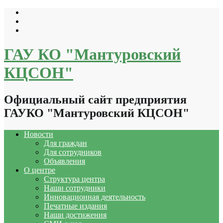
Перейти
к
содержимому
ГАУ КО "Мантуровский
КЦСОН"
Официальный сайт предприятия
ГАУКО "Мантуровский КЦСОН"
Новости
Для граждан
Для сотрудников
Объявления
О центре
Структура центра
Наши сотрудники
Инновационная деятельность
Печатные издания
Наши достижения