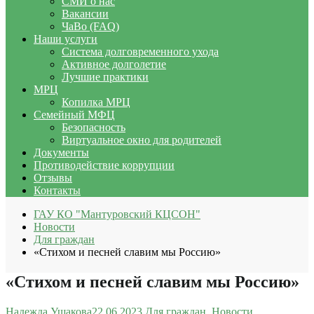
СМИ о нас
Вакансии
ЧаВо (FAQ)
Наши услуги
Система долговременного ухода
Активное долголетие
Лучшие практики
МРЦ
Копилка МРЦ
Семейный МФЦ
Безопасность
Виртуальное окно для родителей
Документы
Противодействие коррупции
Отзывы
Контакты
ГАУ КО "Мантуровский КЦСОН"
Новости
Для граждан
«Стихом и песней славим мы Россию»
«Стихом и песней славим мы Россию»
Надежда Ушакова
22.06.2023
Для граждан
,
Новости