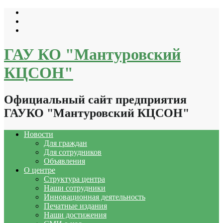
Перейти
к
содержимому
ГАУ КО "Мантуровский
КЦСОН"
Официальный сайт предприятия
ГАУКО "Мантуровский КЦСОН"
Новости
Для граждан
Для сотрудников
Объявления
О центре
Структура центра
Наши сотрудники
Инновационная деятельность
Печатные издания
Наши достижения