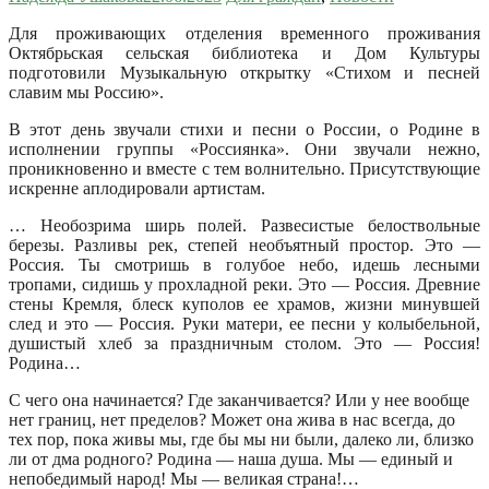
Для проживающих отделения временного проживания
Октябрьская сельская библиотека и Дом Культуры
подготовили Музыкальную открытку «Стихом и песней
славим мы Россию».
В этот день звучали стихи и песни о России, о Родине в
исполнении группы «Россиянка». Они звучали нежно,
проникновенно и вместе с тем волнительно. Присутствующие
искренне аплодировали артистам.
… Необозрима ширь полей. Развесистые белоствольные
березы. Разливы рек, степей необъятный простор. Это —
Россия. Ты смотришь в голубое небо, идешь лесными
тропами, сидишь у прохладной реки. Это — Россия. Древние
стены Кремля, блеск куполов ее храмов, жизни минувшей
след и это — Россия. Руки матери, ее песни у колыбельной,
душистый хлеб за праздничным столом. Это — Россия!
Родина…
С чего она начинается? Где заканчивается? Или у нее вообще
нет границ, нет пределов? Может она жива в нас всегда, до
тех пор, пока живы мы, где бы мы ни были, далеко ли, близко
ли от дма родного? Родина — наша душа. Мы — единый и
непобедимый народ! Мы — великая страна!…