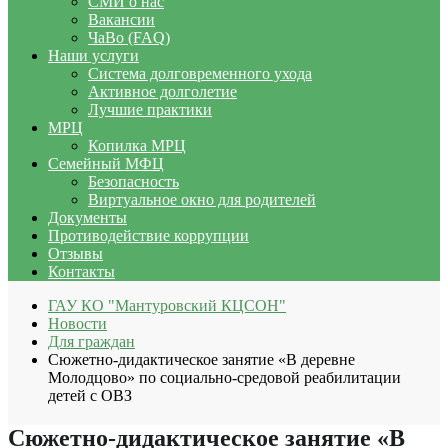
СМИ о нас
Вакансии
ЧаВо (FAQ)
Наши услуги
Система долговременного ухода
Активное долголетие
Лучшие практики
МРЦ
Копилка МРЦ
Семейный МФЦ
Безопасность
Виртуальное окно для родителей
Документы
Противодействие коррупции
Отзывы
Контакты
ГАУ КО "Мантуровский КЦСОН"
Новости
Для граждан
Сюжетно-дидактическое занятие «В деревне
Молодцово» по социально-средовой реабилитации
детей с ОВЗ
Сюжетно-дидактическое занятие «В