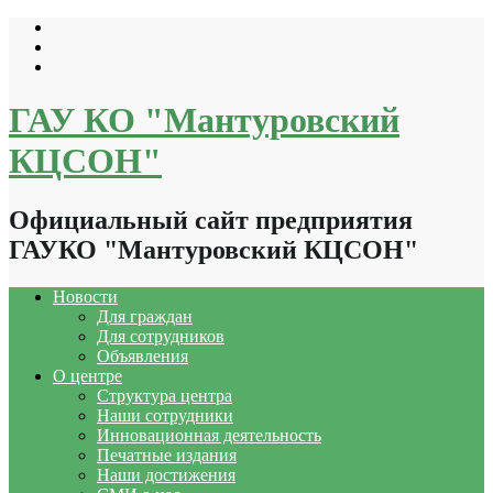
Перейти
к
содержимому
ГАУ КО "Мантуровский
КЦСОН"
Официальный сайт предприятия
ГАУКО "Мантуровский КЦСОН"
Новости
Для граждан
Для сотрудников
Объявления
О центре
Структура центра
Наши сотрудники
Инновационная деятельность
Печатные издания
Наши достижения