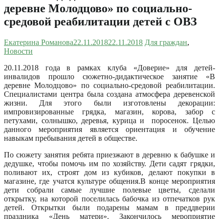
деревне Молодцово» по социально-
средовой реабилитации детей с ОВЗ
Екатерина Романова
22.11.2018
22.11.2018
Для граждан
,
Новости
20.11.2018 года в рамках клуба «Доверие» для детей-
инвалидов прошло сюжетно-дидактическое занятие «В
деревне Молодцово» по социально-средовой реабилитации.
Специалистами центра была создана атмосфера деревенской
жизни. Для этого были изготовлены декорации:
импровизированные грядка, магазин, корова, забор с
петухами, солнышко, деревья, курица и поросенок. Целью
данного мероприятия является ориентация и обучение
навыкам пребывания детей в обществе.
По сюжету занятия ребята приезжают в деревню к бабушке и
дедушке, чтобы помочь им по хозяйству. Дети садят грядки,
поливают их, строят дом из кубиков, делают покупки в
магазине, где учатся культуре общения.В конце мероприятия
дети собрали самые лучшие полевые цветы, сделали
открытку, на которой поселилась бабочка из отпечатков рук
детей. Открытки были подарены мамам в преддверии
праздника «День матери». Закончилось мероприятие