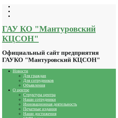
Перейти
к
содержимому
ГАУ КО "Мантуровский
КЦСОН"
Официальный сайт предприятия
ГАУКО "Мантуровский КЦСОН"
Новости
Для граждан
Для сотрудников
Объявления
О центре
Структура центра
Наши сотрудники
Инновационная деятельность
Печатные издания
Наши достижения