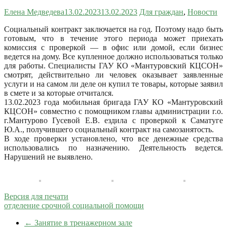
Елена Медведева
13.02.2023
13.02.2023
Для граждан
,
Новости
Социальный контракт заключается на год. Поэтому надо быть
готовым, что в течение этого периода может приехать
комиссия с проверкой — в офис или домой, если бизнес
ведется на дому. Все купленное должно использоваться только
для работы. Специалисты ГАУ КО «Мантуровский КЦСОН»
смотрят, действительно ли человек оказывает заявленные
услуги и на самом ли деле он купил те товары, которые заявил
в смете и за которые отчитался.
13.02.2023 года мобильная бригада ГАУ КО «Мантуровский
КЦСОН» совместно с помощником главы администрации г.о.
г.Мантурово Гусевой Е.В. ездила с проверкой к Саматуге
Ю.А., получившего социальный контракт на самозанятость.
В ходе проверки установлено, что все денежные средства
использовались по назначению. Деятельность ведется.
Нарушений не выявлено.
Версия для печати
отделение срочной социальной помощи
←
Занятие в тренажерном зале