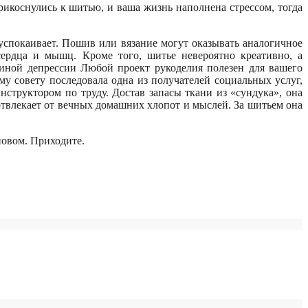
прикоснулись к шитью, и ваша жизнь наполнена стрессом, тогда
успокаивает. Пошив или вязание могут оказывать аналогичное
сердца и мышц. Кроме того, шитье невероятно креативно, а
чиной депрессии Любой проект рукоделия полезен для вашего
му совету последовала одна из получателей социальных услуг,
труктором по труду. Достав запасы ткани из «сундука», она
 отвлекает от вечных домашних хлопот и мыслей. За шитьем она
повом. Приходите.