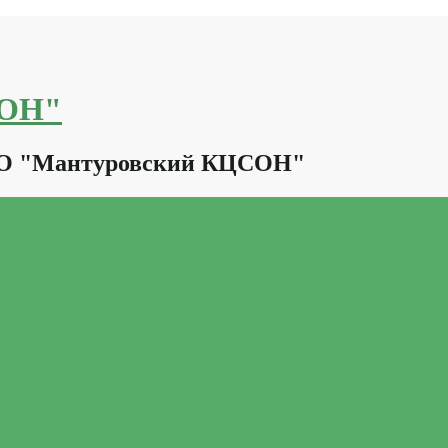
СОН"
КО "Мантуровский КЦСОН"