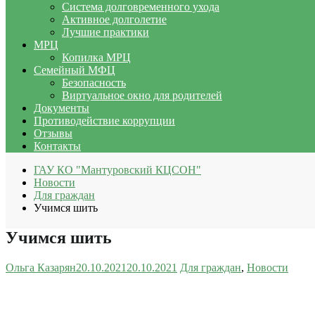
Система долговременного ухода
Активное долголетие
Лучшие практики
МРЦ
Копилка МРЦ
Семейный МФЦ
Безопасность
Виртуальное окно для родителей
Документы
Противодействие коррупции
Отзывы
Контакты
ГАУ КО "Мантуровский КЦСОН"
Новости
Для граждан
Учимся шить
Учимся шить
Ольга Казарян
20.10.2021
20.10.2021
Для граждан
,
Новости