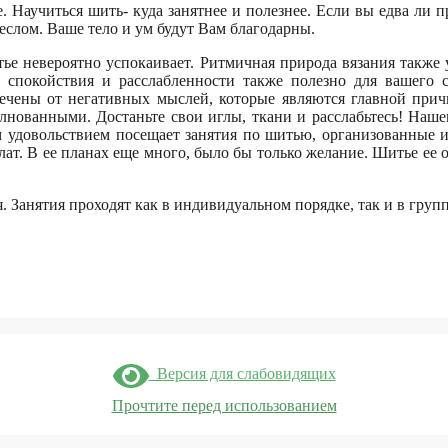
. Научиться шить- куда занятнее и полезнее. Если вы едва ли 
еслом. Ваше тело и ум будут Вам благодарны.
ье невероятно успокаивает. Ритмичная природа вязания также 
 спокойствия и расслабленности также полезно для вашего 
влечены от негативных мыслей, которые являются главной при
олнованными. Достаньте свои иглы, ткани и расслабьтесь! Наше
удовольствием посещает занятия по шитью, организованные инс
халат. В ее планах еще много, было бы только желание. Шитье ее
. Занятия проходят как в индивидуальном порядке, так и в груп
Версия для слабовидящих
Прочтите перед использованием