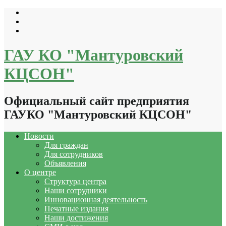
Перейти
к
содержимому
ГАУ КО "Мантуровский
КЦСОН"
Официальный сайт предприятия
ГАУКО "Мантуровский КЦСОН"
Новости
Для граждан
Для сотрудников
Объявления
О центре
Структура центра
Наши сотрудники
Инновационная деятельность
Печатные издания
Наши достижения