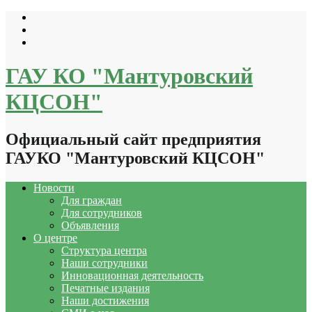
Перейти
к
содержимому
ГАУ КО "Мантуровский
КЦСОН"
Официальный сайт предприятия
ГАУКО "Мантуровский КЦСОН"
Новости
Для граждан
Для сотрудников
Объявления
О центре
Структура центра
Наши сотрудники
Инновационная деятельность
Печатные издания
Наши достижения