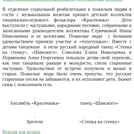
В отделение социальной реабилитации к пожилым людям в
гости с музыкальным визитам пришел детский коллектив
танцевально-игрового фольклора «Красеюшка» . Дети
выступили с частушками, народными песнями, собранными и
записанными руководителем коллектива Стрючковой Нины
Николаевны и ее коллегами.
Пожилые люди с большим
удовольствием приняли участие в «топотушках». Вместе с
детьми танцевали и пели русский народный танец «Стенка
на стенку», «Шанского». Соколова Елена Николаевна и
Перминова Анна Георгиевна показали детям свой перепляс,
как они танцевали раньше в молодости, спели старинные
частушки. Удовольствие от встречи получили и малые и
старые. Пожилые люди были очень тронуты, что русские
старинные песни не забываются, и их исполняют дети. Значит
связь с поколением есть.
Ансамбль «Красеюшка»
танец «Шанского»
Зрители
«Стенка на стенку»
Версия для печати