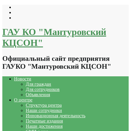
Перейти
к
содержимому
ГАУ КО "Мантуровский
КЦСОН"
Официальный сайт предприятия
ГАУКО "Мантуровский КЦСОН"
Новости
Для граждан
Для сотрудников
Объявления
О центре
Структура центра
Наши сотрудники
Инновационная деятельность
Печатные издания
Наши достижения