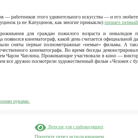
в — работников этого удивительного искусства — и его любите
пуцинок (а не Капуцинов, как многие привыкли)
прошел первый
оживания для граждан пожилого возраста и инвалидов п
огда появился кинематограф, какой день считается официальной д
были сняты первые полнометражные «немые» фильмы. А такж
ечественного кинематографа. Во время беседы демонстрирова
тием Чарли Чаплина. Проживающие участвовали в кино — виктор
атем все дружно посмотрели художественный фильм
«Человек с б
воими руками.
Версия для слабовидящих
Прочтите перед использованием