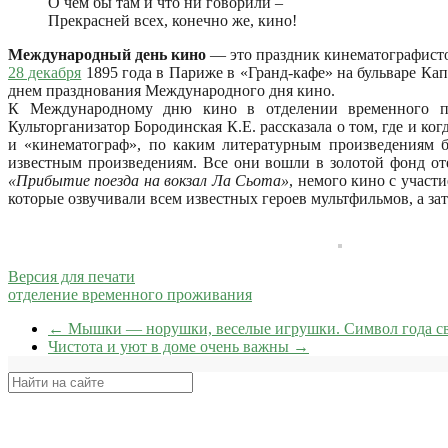
О чем бы там и что ни говорили –
Прекрасней всех, конечно же, кино!
Международный день кино
— это праздник кинематографисто
28
декабря
1895 года в Париже в «Гранд-кафе» на бульваре Ка
днем празднования Международного дня кино.
К Международному дню кино в отделении временного пр
Культорганизатор Бородинская К.Е. рассказала о том, где и к
и «кинематограф», по каким литературным произведениям 
известным произведениям. Все они вошли в золотой фонд от
«Прибытие поезда на вокзал Ла Сьота»
, немого кино с учас
которые озвучивали всем известных героев мультфильмов, а з
Версия для печати
отделение временного проживания
←
Мышки — норушки, веселые игрушки. Символ года с
Чистота и уют в доме очень важны
→
Поиск