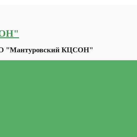
СОН"
КО "Мантуровский КЦСОН"