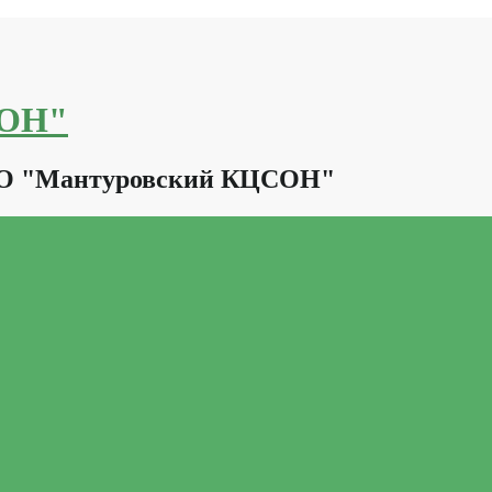
СОН"
КО "Мантуровский КЦСОН"