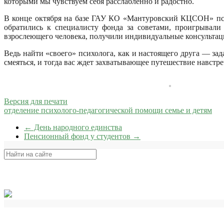
которыми мы чувствуем себя расслабленно и радостно.
В конце октября на базе ГАУ КО «Мантуровский КЦСОН» пс
обратились к специалисту фонда за советами, проигрывали
взрослеющего человека, получили индивидуальные консультац
Ведь найти «своего» психолога, как и настоящего друга — зад
смеяться, и тогда вас ждет захватывающее путешествие навстре
Версия для печати
отделение психолого-педагогической помощи семье и детям
←
День народного единства
Пенсионный фонд у студентов
→
Поиск