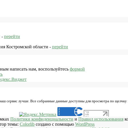
 -
перейти
ния Костромской области -
перейти
жным написать нам, воспользуйтесь
формой
сь
ндекс.Виджет
 наш сервис лучше. Все собранные данные доступны для просмотра по щелчку
амках
Политики конфиденциальности
и
Правил использования
ко
втор темы:
Colorlib
создано с помощью
WordPress