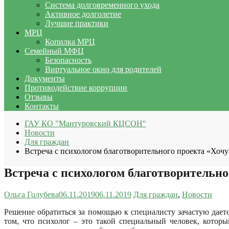
Система долговременного ухода
Активное долголетие
Лучшие практики
МРЦ
Копилка МРЦ
Семейный МФЦ
Безопасность
Виртуальное окно для родителей
Документы
Противодействие коррупции
Отзывы
Контакты
ГАУ КО "Мантуровский КЦСОН"
Новости
Для граждан
Встреча с психологом благотворительного проекта «Хочу
Встреча с психологом благотворительно
Ольга Голубева
06.11.2019
06.11.2019
Для граждан
,
Новости
Решение обратиться за помощью к специалисту зачастую даетс
том, что психолог – это такой специальный человек, кото