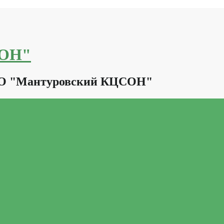
СОН"
КО "Мантуровский КЦСОН"