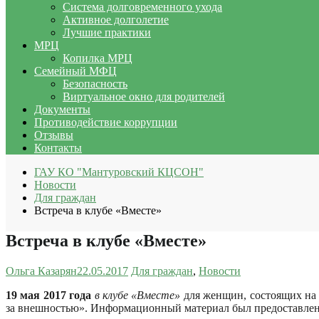
Система долговременного ухода
Активное долголетие
Лучшие практики
МРЦ
Копилка МРЦ
Семейный МФЦ
Безопасность
Виртуальное окно для родителей
Документы
Противодействие коррупции
Отзывы
Контакты
ГАУ КО "Мантуровский КЦСОН"
Новости
Для граждан
Встреча в клубе «Вместе»
Встреча в клубе «Вместе»
Ольга Казарян
22.05.2017
Для граждан
,
Новости
19 мая 2017 года
в клубе «Вместе»
для женщин, состоящих на 
за внешностью». Информационный материал был предоставлен 