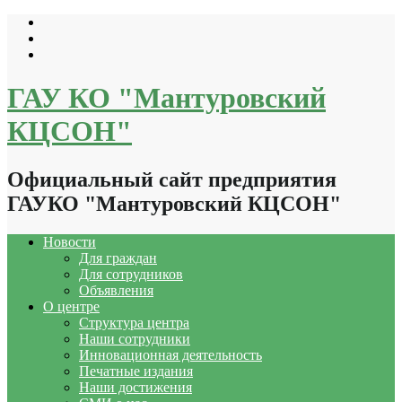
Перейти
к
содержимому
ГАУ КО "Мантуровский
КЦСОН"
Официальный сайт предприятия
ГАУКО "Мантуровский КЦСОН"
Новости
Для граждан
Для сотрудников
Объявления
О центре
Структура центра
Наши сотрудники
Инновационная деятельность
Печатные издания
Наши достижения