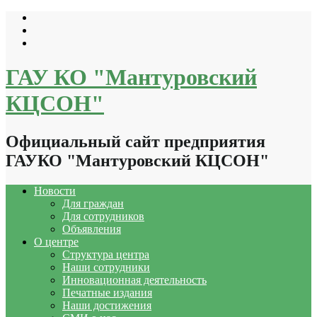
Перейти
к
содержимому
ГАУ КО "Мантуровский
КЦСОН"
Официальный сайт предприятия
ГАУКО "Мантуровский КЦСОН"
Новости
Для граждан
Для сотрудников
Объявления
О центре
Структура центра
Наши сотрудники
Инновационная деятельность
Печатные издания
Наши достижения