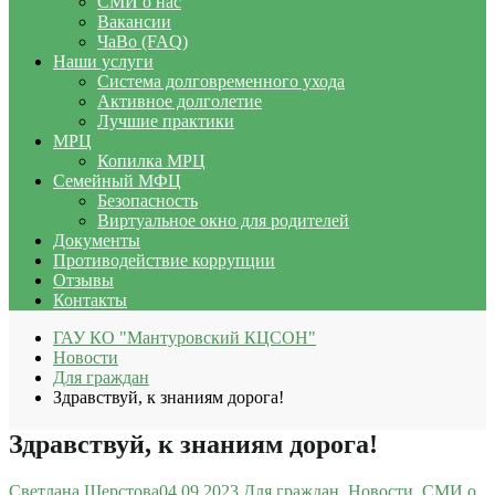
СМИ о нас
Вакансии
ЧаВо (FAQ)
Наши услуги
Система долговременного ухода
Активное долголетие
Лучшие практики
МРЦ
Копилка МРЦ
Семейный МФЦ
Безопасность
Виртуальное окно для родителей
Документы
Противодействие коррупции
Отзывы
Контакты
ГАУ КО "Мантуровский КЦСОН"
Новости
Для граждан
Здравствуй, к знаниям дорога!
Здравствуй, к знаниям дорога!
Светлана Шерстова
04.09.2023
Для граждан
,
Новости
,
СМИ о