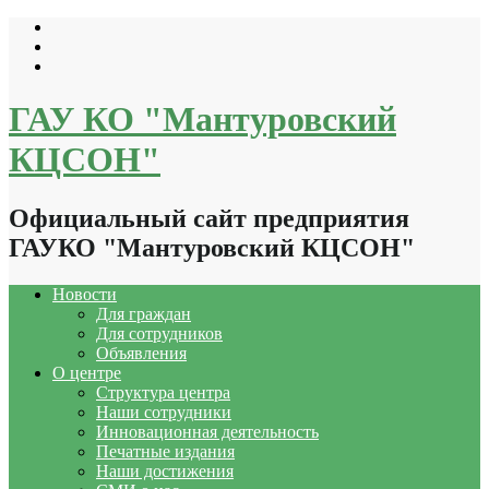
Перейти
к
содержимому
ГАУ КО "Мантуровский
КЦСОН"
Официальный сайт предприятия
ГАУКО "Мантуровский КЦСОН"
Новости
Для граждан
Для сотрудников
Объявления
О центре
Структура центра
Наши сотрудники
Инновационная деятельность
Печатные издания
Наши достижения