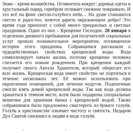
Зима – время волшебства. Оглянитесь вокруг: деревья одеты в
хрустальный наряд, серебром отливает снежное покрывало. И
это всё на фоне светло-голубого неба… На душе становится
светло и радостно, хочется дарить окружающим добро! Это
время года приносит с собой много прекрасных и светлых
праздников. Один из них – Крещение Господне.
20 января
в
отделении дневного пребывания для получателей социальных
услуг прошло познавательное мероприятие, посвященное
истории этого праздника. Собравшимся рассказали о
чудодейственных свойствах крещенской воды. Вода
символизирует начало жизни, поэтому крещение человека
считается его новым рождением. При крещении каждый
получает своего Ангела Хранителя, который оберегает его
всю жизнь. Крещенская вода имеет свойство не портиться в
течение нескольких лет. Её можно использовать при
окроплении помещений, для лечения недугов. Подопечные
смогли взять домой крещенской воды. Так как вода должна
храниться в темном месте, всем были подарены специальные
мешочки для хранения банки с крещенской водой. Также
собравшимся было предложено смастерить из бумаги голубя.
Голубь в христианстве означает чистоту и святость. Недаром
Дух Святой снизошел к людям в виде голубя.