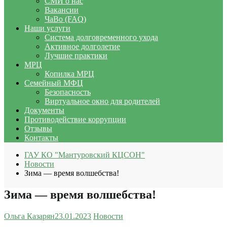
СМИ о нас
Вакансии
ЧаВо (FAQ)
Наши услуги
Система долговременного ухода
Активное долголетие
Лучшие практики
МРЦ
Копилка МРЦ
Семейный МФЦ
Безопасность
Виртуальное окно для родителей
Документы
Противодействие коррупции
Отзывы
Контакты
ГАУ КО "Мантуровский КЦСОН"
Новости
Зима — время волшебства!
Зима — время волшебства!
Ольга Казарян
23.01.2023
Новости