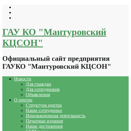
Перейти
к
содержимому
ГАУ КО "Мантуровский
КЦСОН"
Официальный сайт предприятия
ГАУКО "Мантуровский КЦСОН"
Новости
Для граждан
Для сотрудников
Объявления
О центре
Структура центра
Наши сотрудники
Инновационная деятельность
Печатные издания
Наши достижения