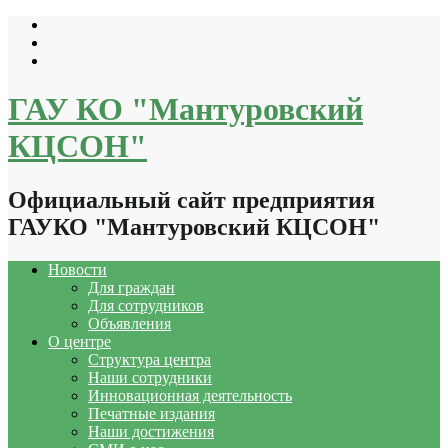
Перейти
к
содержимому
ГАУ КО "Мантуровский
КЦСОН"
Официальный сайт предприятия
ГАУКО "Мантуровский КЦСОН"
Новости
Для граждан
Для сотрудников
Объявления
О центре
Структура центра
Наши сотрудники
Инновационная деятельность
Печатные издания
Наши достижения