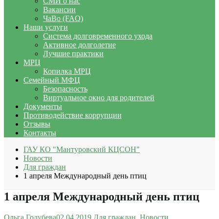
СМИ о нас
Вакансии
ЧаВо (FAQ)
Наши услуги
Система долговременного ухода
Активное долголетие
Лучшие практики
МРЦ
Копилка МРЦ
Семейный МФЦ
Безопасность
Виртуальное окно для родителей
Документы
Противодействие коррупции
Отзывы
Контакты
ГАУ КО "Мантуровский КЦСОН"
Новости
Для граждан
1 апреля Международный день птиц
1 апреля Международный день птиц
Ольга Голубева
02.04.2019
Для граждан
,
Новости