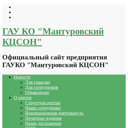
Перейти
к
содержимому
ГАУ КО "Мантуровский
КЦСОН"
Официальный сайт предприятия
ГАУКО "Мантуровский КЦСОН"
Новости
Для граждан
Для сотрудников
Объявления
О центре
Структура центра
Наши сотрудники
Инновационная деятельность
Печатные издания
Наши достижения