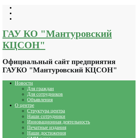
Перейти
к
содержимому
ГАУ КО "Мантуровский
КЦСОН"
Официальный сайт предприятия
ГАУКО "Мантуровский КЦСОН"
Новости
Для граждан
Для сотрудников
Объявления
О центре
Структура центра
Наши сотрудники
Инновационная деятельность
Печатные издания
Наши достижения