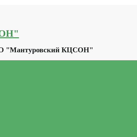
СОН"
КО "Мантуровский КЦСОН"