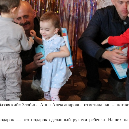
базовский» Злобина Анна Александровна отметила пап – активи
подарок — это подарок сделанный руками ребенка. Наших па