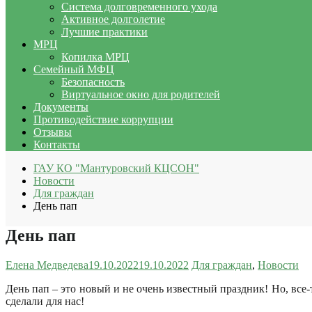
Система долговременного ухода
Активное долголетие
Лучшие практики
МРЦ
Копилка МРЦ
Семейный МФЦ
Безопасность
Виртуальное окно для родителей
Документы
Противодействие коррупции
Отзывы
Контакты
ГАУ КО "Мантуровский КЦСОН"
Новости
Для граждан
День пап
День пап
Елена Медведева
19.10.2022
19.10.2022
Для граждан
,
Новости
День пап – это новый и не очень известный праздник! Но, все-
сделали для нас!