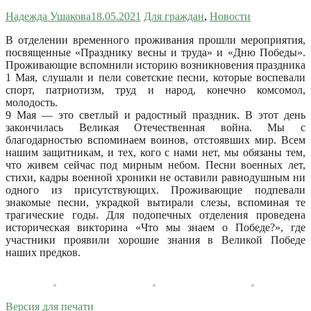
Надежда Ушакова
18.05.2021
Для граждан
,
Новости
В отделении временного проживания прошли мероприятия,
посвященные «Празднику весны и труда» и «Дню Победы».
Проживающие вспомнили историю возникновения праздника
1 Мая, слушали и пели советские песни, которые воспевали
спорт, патриотизм, труд и народ, конечно комсомол,
молодость.
9 Мая — это светлый и радостный праздник. В этот день
закончилась Великая Отечественная война. Мы с
благодарностью вспоминаем воинов, отстоявших мир. Всем
нашим защитникам, и тех, кого с нами нет, мы обязаны тем,
что живем сейчас под мирным небом. Песни военных лет,
стихи, кадры военной хроники не оставили равнодушным ни
одного из присутствующих. Проживающие подпевали
знакомые песни, украдкой вытирали слезы, вспоминая те
трагические годы. Для подопечных отделения проведена
историческая викторина «Что мы знаем о Победе?», где
участники проявили хорошие знания в Великой Победе
наших предков.
Версия для печати