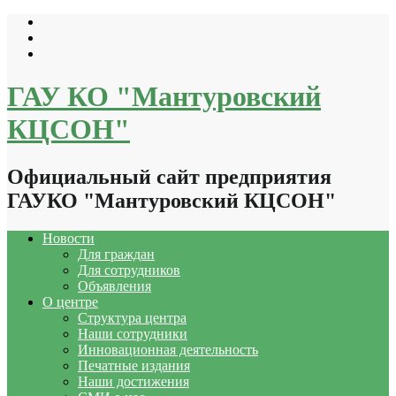
Перейти
к
содержимому
ГАУ КО "Мантуровский
КЦСОН"
Официальный сайт предприятия
ГАУКО "Мантуровский КЦСОН"
Новости
Для граждан
Для сотрудников
Объявления
О центре
Структура центра
Наши сотрудники
Инновационная деятельность
Печатные издания
Наши достижения