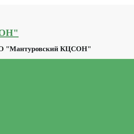
СОН"
КО "Мантуровский КЦСОН"