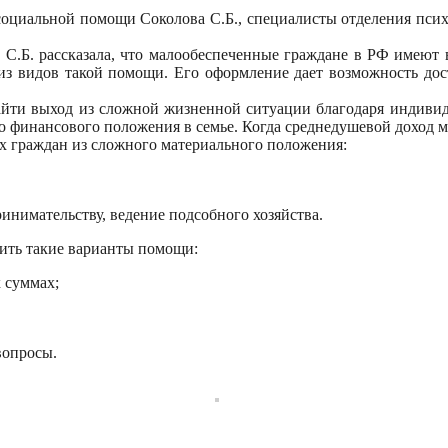
социальной помощи Соколова С.Б., специалисты отделения пси
С.Б. рассказала, что малообеспеченные граждане в РФ имеют 
 из видов такой помощи. Его оформление дает возможность дос
йти выход из сложной жизненной ситуации благодаря индивид
о финансового положения в семье. Когда среднедушевой доход 
 граждан из сложного материального положения:
нимательству, ведение подсобного хозяйства.
чить такие варианты помощи:
 суммах;
вопросы.