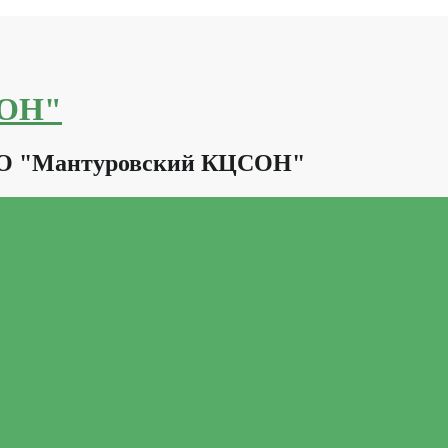
СОН"
КО "Мантуровский КЦСОН"