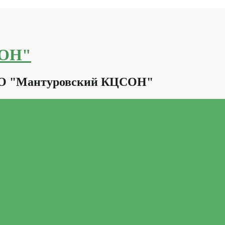
СОН"
КО "Мантуровский КЦСОН"