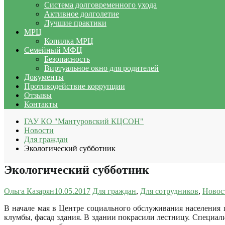
Система долговременного ухода
Активное долголетие
Лучшие практики
МРЦ
Копилка МРЦ
Семейный МФЦ
Безопасность
Виртуальное окно для родителей
Документы
Противодействие коррупции
Отзывы
Контакты
ГАУ КО "Мантуровский КЦСОН"
Новости
Для граждан
Экологический субботник
Экологический субботник
Ольга Казарян
10.05.2017
Для граждан
,
Для сотрудников
,
Новос
В начале мая в Центре социального обслуживания населения
клумбы, фасад здания. В здании покрасили лестницу. Специал