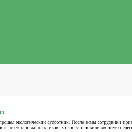
ти
 прошел экологический субботник. После зимы сотрудники пр
исты по установке пластиковых окон установили оконную перего