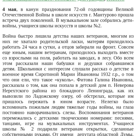
4 мая
, в канун празднования 72-ой годовщины Великой
Отечественной Войны в школе искусств г. Мантурово прошла
встреча двух поколений. В музыкальном зале собрались дети-
войны, учащиеся школы искусств и школы №2.
Война быстро лишила детства наших ветеранов, многим из
них не хватало родительской ласки, матерям приходилось
работать 24 часа в сутки, а отцов забирали на фронт. Совсем
еще юным, нашим ветеранам, приходилось выходить вместе
со взрослыми на поля, работать на заводах, в лесу. Обо всем
этом рассказали наши бабушки и дедушки собравшимся
детям. Школьники с интересом слушали рассказ о детстве в
военное время Сиротиной Марии Ивановны 1932 г.р., о том
что они ели, что такое «куколь». Фитова Галина Ивановна,
рассказала о том, как она попала в детский дом п. Неверова
Нерехтского района из блокадного Ленинграда, как их
вывозили по Ладожскому озеру, об обстрелах, которые им
пришлось пережить в юном возрасте. Нелегко было
вспоминать пожилым людям тяжелые годы войны, на глаза
постоянно наворачивались слезы. Воспоминания ветеранов
перемежались с детскими творческими номерами: песнями,
танцами, игре на музыкальных инструментах. Учащиеся
школы № 2 подарили ветеранам открытки, сделанные
собственными руками. От имени депутата областной Думы,