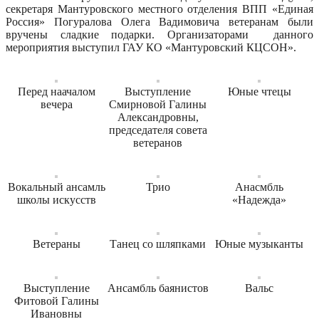
секретаря Мантуровского местного отделения ВПП «Единая
Россия» Погуралова Олега Вадимовича ветеранам были
вручены сладкие подарки. Организаторами данного
мероприятия выступил ГАУ КО «Мантуровский КЦСОН».
Перед наачалом
Выступление
Юные чтецы
вечера
Смирновой Галины
Александровны,
председателя совета
ветеранов
Вокальный ансамль
Трио
Анасмбль
школы искусств
«Надежда»
Ветераны
Танец со шляпками
Юные музыканты
Выступление
Ансамбль баянистов
Вальс
Фитовой Галины
Ивановны