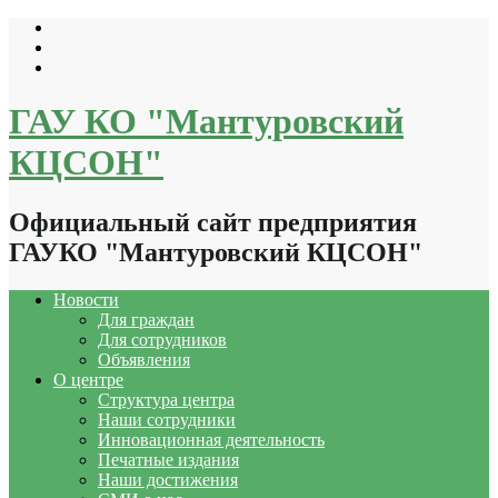
Перейти
к
содержимому
ГАУ КО "Мантуровский
КЦСОН"
Официальный сайт предприятия
ГАУКО "Мантуровский КЦСОН"
Новости
Для граждан
Для сотрудников
Объявления
О центре
Структура центра
Наши сотрудники
Инновационная деятельность
Печатные издания
Наши достижения