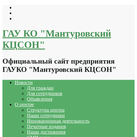
Перейти
к
содержимому
ГАУ КО "Мантуровский
КЦСОН"
Официальный сайт предприятия
ГАУКО "Мантуровский КЦСОН"
Новости
Для граждан
Для сотрудников
Объявления
О центре
Структура центра
Наши сотрудники
Инновационная деятельность
Печатные издания
Наши достижения