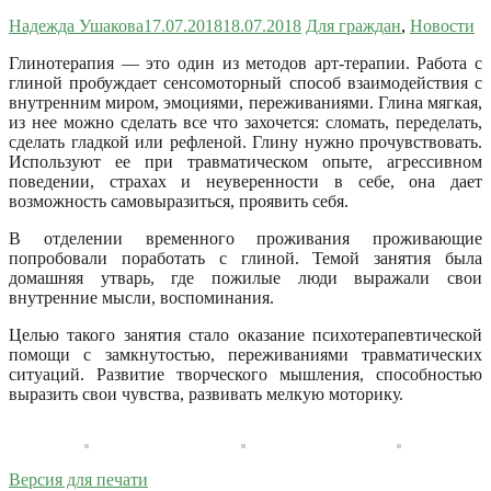
Надежда Ушакова
17.07.2018
18.07.2018
Для граждан
,
Новости
Глинотерапия — это один из методов арт-терапии. Работа с
глиной пробуждает сенсомоторный способ взаимодействия с
внутренним миром, эмоциями, переживаниями.
Глина мягкая,
из нее можно сделать все что захочется: сломать, переделать,
сделать гладкой или рефленой. Глину нужно прочувствовать.
Используют ее при травматическом опыте, агрессивном
поведении, страхах и неуверенности в себе, она дает
возможность самовыразиться, проявить себя.
В отделении временного проживания проживающие
попробовали поработать с глиной. Темой занятия была
домашняя утварь, где пожилые люди выражали свои
внутренние мысли, воспоминания.
Целью такого занятия стало оказание психотерапевтической
помощи с замкнутостью, переживаниями травматических
ситуаций. Развитие творческого мышления, способностью
выразить свои чувства, развивать мелкую моторику.
Версия для печати