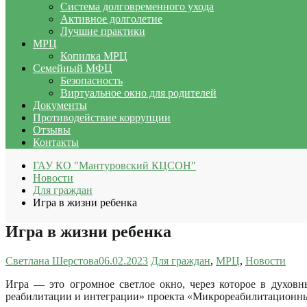
Система долговременного ухода
Активное долголетие
Лучшие практики
МРЦ
Копилка МРЦ
Семейный МФЦ
Безопасность
Виртуальное окно для родителей
Документы
Противодействие коррупции
Отзывы
Контакты
ГАУ КО "Мантуровский КЦСОН"
Новости
Для граждан
Игра в жизни ребенка
Игра в жизни ребенка
Светлана Шерстова
06.02.2023
Для граждан
,
МРЦ
,
Новости
Игра — это огромное светлое окно, через которое в духо
реабилитации и интеграции» проекта «Микрореабилитационн