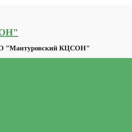
СОН"
КО "Мантуровский КЦСОН"