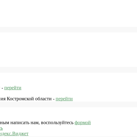
 -
перейти
ния Костромской области -
перейти
жным написать нам, воспользуйтесь
формой
сь
ндекс.Виджет