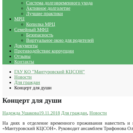
Система долговременного ухода
Активное долголетие
Лучшие практики
МРЦ
Копилка МРЦ
Семейный МФЦ
Безопасность
Виртуальное окно для родителей
Документы
Противодействие коррупции
Отзывы
Контакты
ГАУ КО "Мантуровский КЦСОН"
Новости
Для граждан
Концерт для души
Концерт для души
Надежда Ушакова
19.11.2018
Для граждан
,
Новости
На днях в отделение временного проживания навестить и
«Мантуровский КЦСОН».
Руководит ансамблем Трифонова Ол