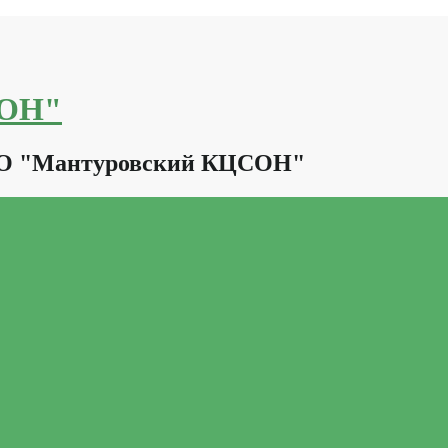
СОН"
КО "Мантуровский КЦСОН"