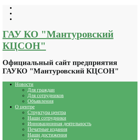
Перейти
к
содержимому
ГАУ КО "Мантуровский
КЦСОН"
Официальный сайт предприятия
ГАУКО "Мантуровский КЦСОН"
Новости
Для граждан
Для сотрудников
Объявления
О центре
Структура центра
Наши сотрудники
Инновационная деятельность
Печатные издания
Наши достижения