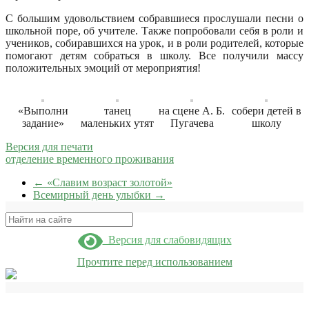
С большим удовольствием собравшиеся прослушали песни о
школьной поре, об учителе. Также попробовали себя в роли и
учеников, собиравшихся на урок, и в роли родителей, которые
помогают детям собраться в школу. Все получили массу
положительных эмоций от мероприятия!
«Выполни
танец
на сцене А. Б.
собери детей в
задание»
маленьких утят
Пугачева
школу
Версия для печати
отделение временного проживания
←
«Славим возраст золотой»
Всемирный день улыбки
→
Поиск
Версия для слабовидящих
Прочтите перед использованием