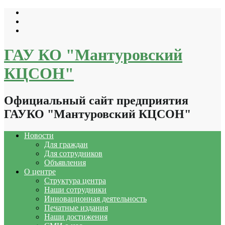
Перейти
к
содержимому
ГАУ КО "Мантуровский
КЦСОН"
Официальный сайт предприятия
ГАУКО "Мантуровский КЦСОН"
Новости
Для граждан
Для сотрудников
Объявления
О центре
Структура центра
Наши сотрудники
Инновационная деятельность
Печатные издания
Наши достижения