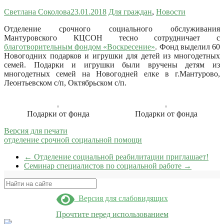
Светлана Соколова
23.01.2018
Для граждан
,
Новости
Отделение срочного социального обслуживания
Мантуровского КЦСОН тесно сотрудничает с
благотворительным фондом «Воскресение»
.
Фонд выделил 60
Новогодних подарков и игрушки для детей из многодетных
семей. Подарки и игрушки были вручены детям из
многодетных семей на Новогодней елке в г.Мантурово,
Леонтьевском с/п, Октябрьском с/п.
Подарки от фонда
Подарки от фонда
Версия для печати
отделение срочной социальной помощи
←
Отделение социальной реабилитации приглашает!
Семинар специалистов по социальной работе
→
Поиск
Версия для слабовидящих
Прочтите перед использованием