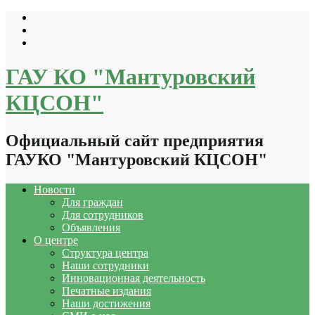
Перейти
к
содержимому
ГАУ КО "Мантуровский
КЦСОН"
Официальный сайт предприятия
ГАУКО "Мантуровский КЦСОН"
Новости
Для граждан
Для сотрудников
Объявления
О центре
Структура центра
Наши сотрудники
Инновационная деятельность
Печатные издания
Наши достижения