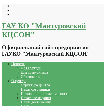
Перейти
к
содержимому
ГАУ КО "Мантуровский
КЦСОН"
Официальный сайт предприятия
ГАУКО "Мантуровский КЦСОН"
Новости
Для граждан
Для сотрудников
Объявления
О центре
Структура центра
Наши сотрудники
Инновационная деятельность
Печатные издания
Наши достижения