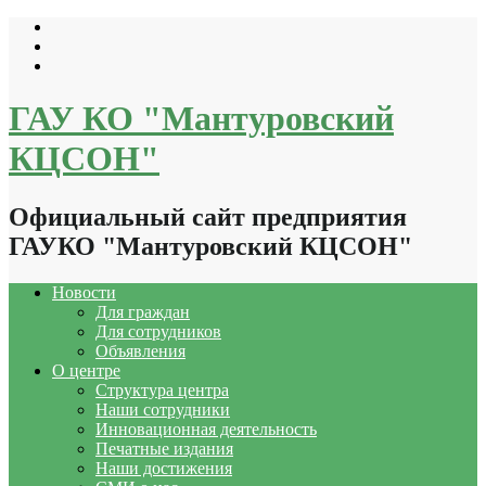
Перейти
к
содержимому
ГАУ КО "Мантуровский
КЦСОН"
Официальный сайт предприятия
ГАУКО "Мантуровский КЦСОН"
Новости
Для граждан
Для сотрудников
Объявления
О центре
Структура центра
Наши сотрудники
Инновационная деятельность
Печатные издания
Наши достижения