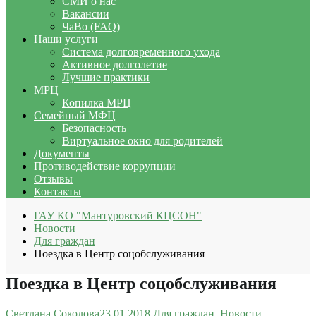
СМИ о нас
Вакансии
ЧаВо (FAQ)
Наши услуги
Система долговременного ухода
Активное долголетие
Лучшие практики
МРЦ
Копилка МРЦ
Семейный МФЦ
Безопасность
Виртуальное окно для родителей
Документы
Противодействие коррупции
Отзывы
Контакты
ГАУ КО "Мантуровский КЦСОН"
Новости
Для граждан
Поездка в Центр соцобслуживания
Поездка в Центр соцобслуживания
Светлана Соколова
23.01.2018
Для граждан
,
Новости