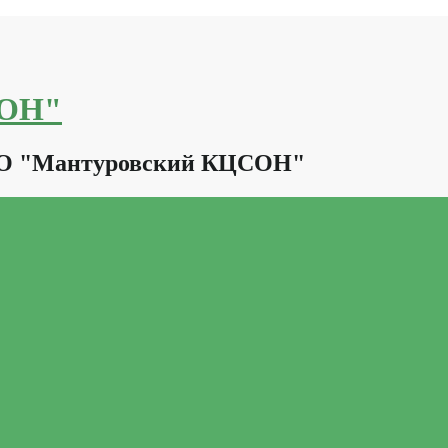
СОН"
КО "Мантуровский КЦСОН"