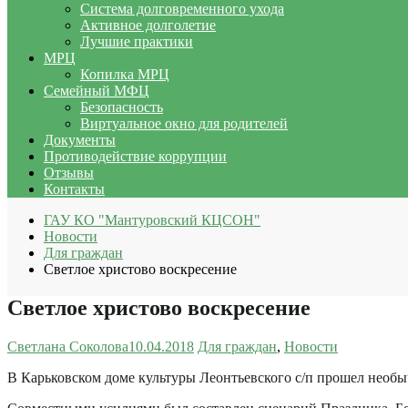
Система долговременного ухода
Активное долголетие
Лучшие практики
МРЦ
Копилка МРЦ
Семейный МФЦ
Безопасность
Виртуальное окно для родителей
Документы
Противодействие коррупции
Отзывы
Контакты
ГАУ КО "Мантуровский КЦСОН"
Новости
Для граждан
Светлое христово воскресение
Светлое христово воскресение
Светлана Соколова
10.04.2018
Для граждан
,
Новости
В Карьковском доме культуры
Леонтьевского с/п
прошел необыч