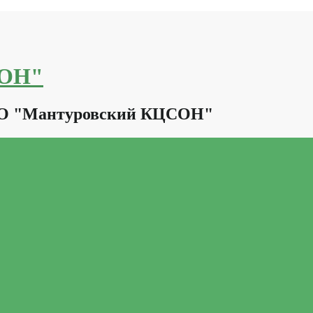
СОН"
КО "Мантуровский КЦСОН"