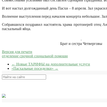
Совместными усилиями был составлен сценарий Праздника. Б
И вот настал долгожданный день Пасхи – 8 апреля. Зал украси
Волнение выступления перед началом концерта небольшое. Зал
С
обравшихся поздравил настоятель храма протоиерей отец А
пасхальный яйца.
Брат и сестра Четверговы
Версия для печати
отделение срочной социальной помощи
←
Новые ТАРИФЫ на дополнительные услуги
«Пасхальные посиделки»
→
Поиск