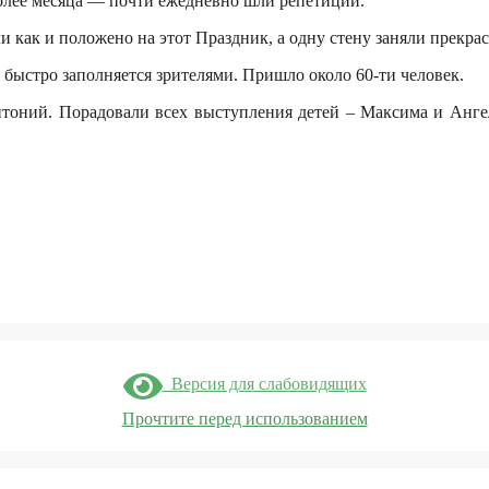
олее месяца — почти ежедневно шли репети
ции.
ли как и положено на этот Праздник, а одну стену заняли прекр
 быстро заполняется
зрителями.
П
ришло
около 60-ти человек.
нтоний.
П
орадовали всех выступления детей – Максима и Анге
Версия для слабовидящих
Прочтите перед использованием