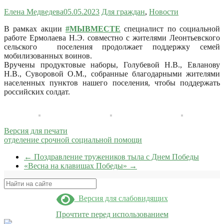
Елена Медведева
05.05.2023
Для граждан
,
Новости
В рамках акции
#МЫВМЕСТЕ
специалист по социальной
работе Ермолаева Н.Э. совместно с жителями Леонтьевского
сельского поселения продолжает поддержку семей
мобилизованных воинов.
Вручены продуктовые наборы, Голубевой Н.В., Евланову
Н.В., Суворовой О.М., собранные благодарными жителями
населенных пунктов нашего поселения, чтобы поддержать
российских солдат.
Версия для печати
отделение срочной социальной помощи
←
Поздравление тружеников тыла с Днем Победы
«Весна на клавишах Победы»
→
Поиск
Версия для слабовидящих
Прочтите перед использованием