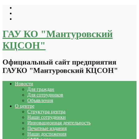
Перейти
к
содержимому
ГАУ КО "Мантуровский
КЦСОН"
Официальный сайт предприятия
ГАУКО "Мантуровский КЦСОН"
Новости
Для граждан
Для сотрудников
Объявления
О центре
Структура центра
Наши сотрудники
Инновационная деятельность
Печатные издания
Наши достижения