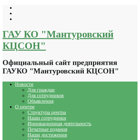
Перейти
к
содержимому
ГАУ КО "Мантуровский
КЦСОН"
Официальный сайт предприятия
ГАУКО "Мантуровский КЦСОН"
Новости
Для граждан
Для сотрудников
Объявления
О центре
Структура центра
Наши сотрудники
Инновационная деятельность
Печатные издания
Наши достижения