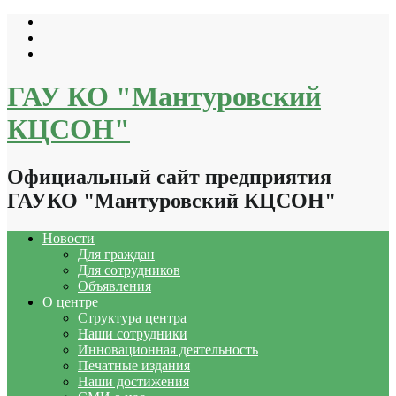
Перейти
к
содержимому
ГАУ КО "Мантуровский
КЦСОН"
Официальный сайт предприятия
ГАУКО "Мантуровский КЦСОН"
Новости
Для граждан
Для сотрудников
Объявления
О центре
Структура центра
Наши сотрудники
Инновационная деятельность
Печатные издания
Наши достижения